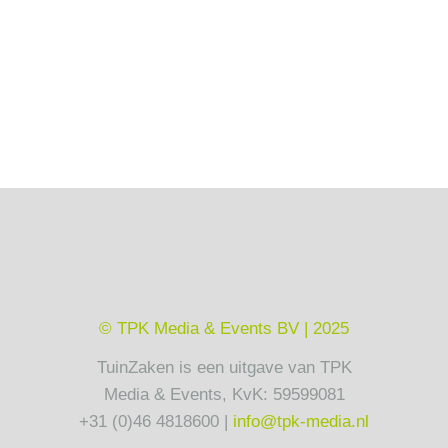
© TPK Media & Events BV | 2025
TuinZaken is een uitgave van TPK
Media & Events, KvK: 59599081
+31 (0)46 4818600 |
info@tpk-media.nl